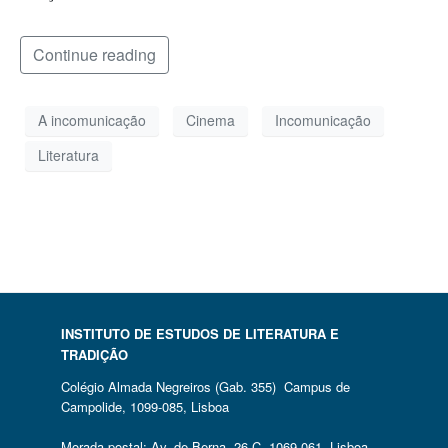
Continue reading
A incomunicação
Cinema
Incomunicação
Literatura
INSTITUTO DE ESTUDOS DE LITERATURA E
TRADIÇÃO
Colégio Almada Negreiros (Gab. 355) Campus de
Campolide, 1099-085, Lisboa
Morada postal: Av. de Berna, 26 C, 1069-061, Lisboa