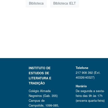
Biblioteca
Biblioteca IELT
Telefone
INSTITUTO DE
217 908 392 (Ext.
ESTUDOS DE
40326/40327)
LITERATURA E
TRADIÇÃO
Horário
Colégio Almada
De segunda a sexta-
Negreiros (Gab. 355)
feira das 9h às 17h
Campus de
(encerra quarta-feira)
Campolide, 1099-085,