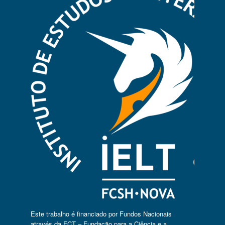
Este trabalho é financiado por Fundos Nacionais
através da FCT – Fundação para a Ciência e a