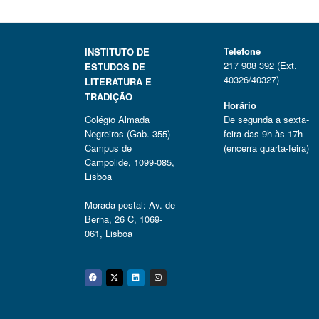
Telefone
INSTITUTO DE
217 908 392 (Ext.
ESTUDOS DE
40326/40327)
LITERATURA E
TRADIÇÃO
Horário
Colégio Almada
De segunda a sexta-
Negreiros (Gab. 355)
feira das 9h às 17h
Campus de
(encerra quarta-feira)
Campolide, 1099-085,
Lisboa
Morada postal: Av. de
Berna, 26 C, 1069-
061, Lisboa
Facebook
Twitter
Linkedin
Instagram