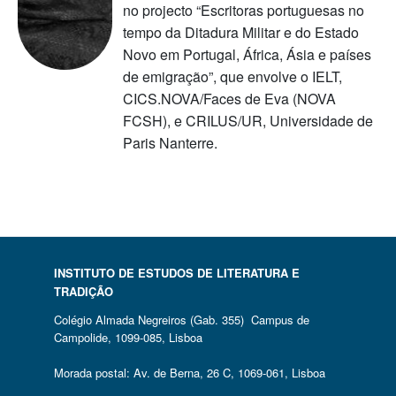
no projecto “Escritoras portuguesas no
tempo da Ditadura Militar e do Estado
Novo em Portugal, África, Ásia e países
de emigração”, que envolve o IELT,
CICS.NOVA/Faces de Eva (NOVA
FCSH), e CRILUS/UR, Universidade de
Paris Nanterre.
INSTITUTO DE ESTUDOS DE LITERATURA E
TRADIÇÃO
Colégio Almada Negreiros (Gab. 355) Campus de
Campolide, 1099-085, Lisboa
Morada postal: Av. de Berna, 26 C, 1069-061, Lisboa