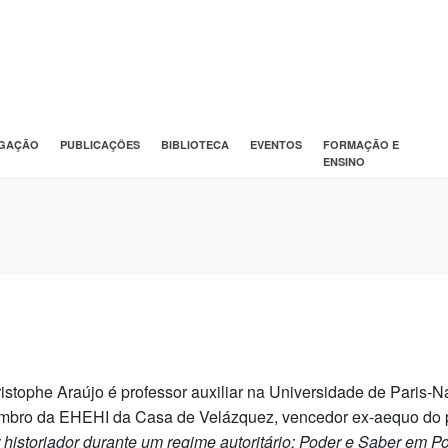
IGAÇÃO
PUBLICAÇÕES
BIBLIOTECA
EVENTOS
FORMAÇÃO E
ENSINO
istophe Araújo é professor auxiliar na Universidade de Paris-
bro da EHEHI da Casa de Velázquez, vencedor ex-aequo do p
 historiador durante um regime autoritário: Poder e Saber em P