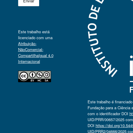
Este trabalho está
licenciado com uma
Atribuição-
NãoComercial-
CompartilhaIgual 4.0
Internacional
Este trabalho é financiad
Fundação para a Ciência e
com o identificador DOI
ht
UID/PRR/00657/2025 com o
DOI
https://doi.org/10.5
UID/PRR2/04666/2025 com 