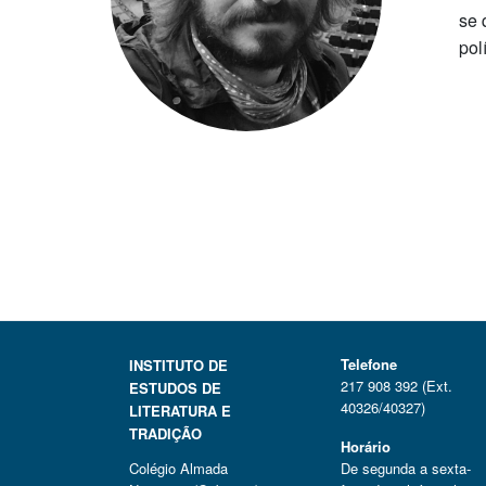
se 
polí
Telefone
INSTITUTO DE
217 908 392 (Ext.
ESTUDOS DE
40326/40327)
LITERATURA E
TRADIÇÃO
Horário
Colégio Almada
De segunda a sexta-