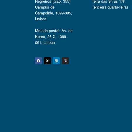
Negreiros (Gab. 355)
feira das 9h às 17h
Campus de
(encerra quarta-feira)
Campolide, 1099-085,
Lisboa
Morada postal: Av. de
Berna, 26 C, 1069-
061, Lisboa
Facebook
Twitter
Linkedin
Instagram