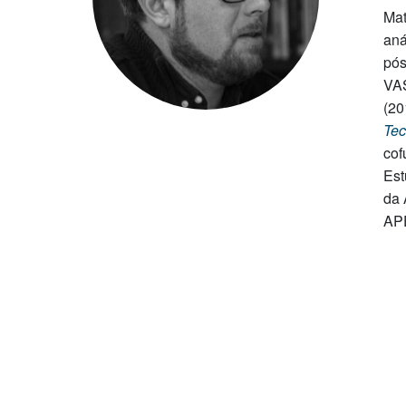
Mat
aná
pós
VAS
(20
Tec
cof
Est
da 
APE