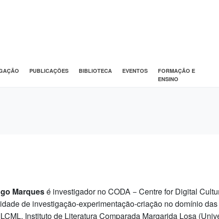
IGAÇÃO
PUBLICAÇÕES
BIBLIOTECA
EVENTOS
FORMAÇÃO E
ENSINO
ogo Marques
é investigador no CODA − Centre for Digital Cult
vidade de investigação-experimentação-
criação no domínio das
ILCML, Instituto de Literatura Comparada Margarida Losa (Uni