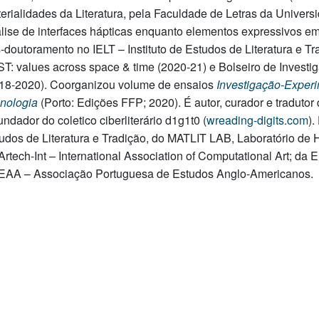
erialidades da Literatura, pela Faculdade de Letras da Univers
lise de interfaces hápticas enquanto elementos expressivos em 
-doutoramento no IELT – Instituto de Estudos de Literatura e 
T: values across space & time (2020-21) e Bolseiro de Inves
18-2020). Coorganizou volume de ensaios
Investigação-Exper
nologia
(Porto: Edições FFP; 2020). É autor, curador e tradutor 
undador do coletico ciberliterário d1g1t0 (
wreading-digits.com
).
udos de Literatura e Tradição, do MATLIT LAB, Laboratório d
Artech-Int – International Association of Computational Art; da E
AA – Associação Portuguesa de Estudos Anglo-Americanos.