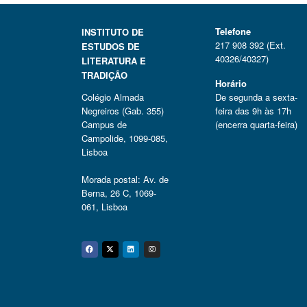
Telefone
INSTITUTO DE
217 908 392 (Ext.
ESTUDOS DE
40326/40327)
LITERATURA E
TRADIÇÃO
Horário
Colégio Almada
De segunda a sexta-
Negreiros (Gab. 355)
feira das 9h às 17h
Campus de
(encerra quarta-feira)
Campolide, 1099-085,
Lisboa
Morada postal: Av. de
Berna, 26 C, 1069-
061, Lisboa
Facebook
Twitter
Linkedin
Instagram