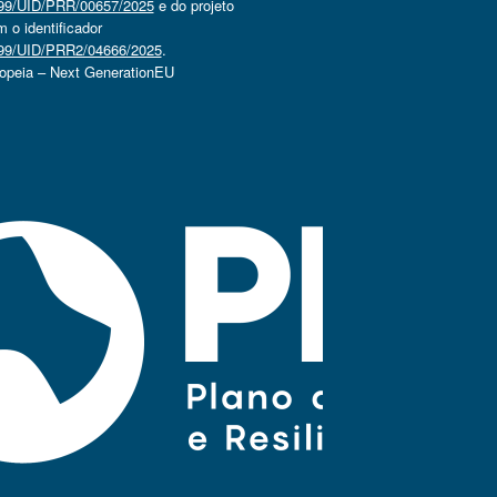
4499/UID/PRR/00657/2025
e do projeto
o identificador
4499/UID/PRR2/04666/2025
.
ropeia – Next GenerationEU