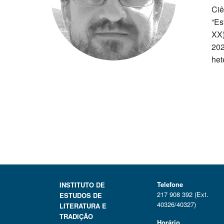
Ciê
“Es
XX)
202
het
Telefone
INSTITUTO DE
217 908 392 (Ext.
ESTUDOS DE
40326/40327)
LITERATURA E
TRADIÇÃO
Horário