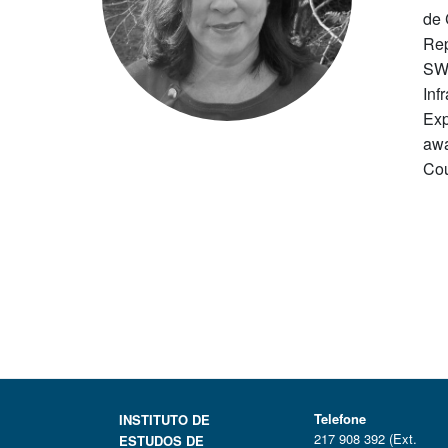
de 
Rep
SWG
Inf
Exp
awa
Cou
Telefone
INSTITUTO DE
217 908 392 (Ext.
ESTUDOS DE