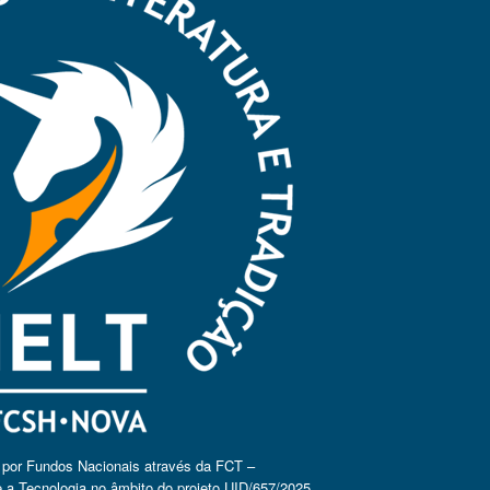
o por Fundos Nacionais através da FCT –
 a Tecnologia no âmbito do projeto UID/657/2025