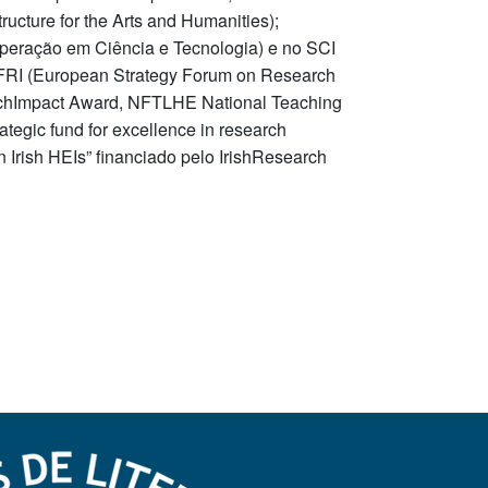
ucture for the Arts and Humanities);
peração em Ciência e Tecnologia) e no SCI
SFRI (European Strategy Forum on Research
 TechImpact Award, NFTLHE National Teaching
tegic fund for excellence in research
n Irish HEIs” financiado pelo IrishResearch