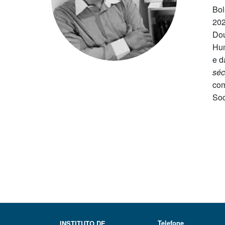
Bol
202
Dou
Hum
e d
séc
com
Soc
Telefone
INSTITUTO DE