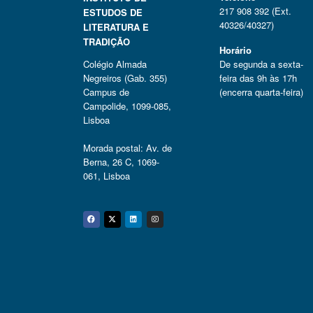
217 908 392 (Ext.
ESTUDOS DE
40326/40327)
LITERATURA E
TRADIÇÃO
Horário
Colégio Almada
De segunda a sexta-
Negreiros (Gab. 355)
feira das 9h às 17h
Campus de
(encerra quarta-feira)
Campolide, 1099-085,
Lisboa
Morada postal: Av. de
Berna, 26 C, 1069-
061, Lisboa
Facebook
Twitter
Linkedin
Instagram