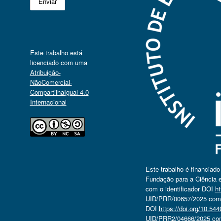
Este trabalho está
licenciado com uma
Atribuição-
NãoComercial-
CompartilhaIgual 4.0
Internacional
Este trabalho é financiad
Fundação para a Ciência e
com o identificador DOI
ht
UID/PRR/00657/2025 com o
DOI
https://doi.org/10.5
UID/PRR2/04666/2025 com 