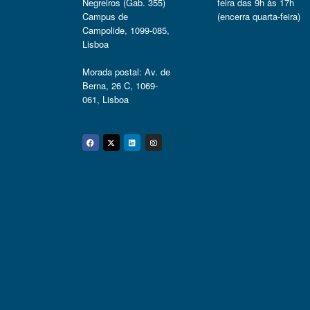
Negreiros (Gab. 355)
feira das 9h às 17h
Campus de
(encerra quarta-feira)
Campolide, 1099-085,
Lisboa
Morada postal: Av. de
Berna, 26 C, 1069-
061, Lisboa
Facebook
Twitter
Linkedin
Instagram