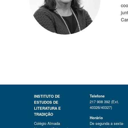
coo
jun
Car
Telefone
INSTITUTO DE
217 908 392 (Ext.
ESTUDOS DE
40326/40327)
LITERATURA E
TRADIÇÃO
Horário
Colégio Almada
De segunda a sexta-