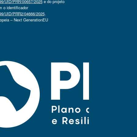
4499/UID/PRR/00657/2025
e do projeto
o identificador
4499/UID/PRR2/04666/2025
.
ropeia – Next GenerationEU