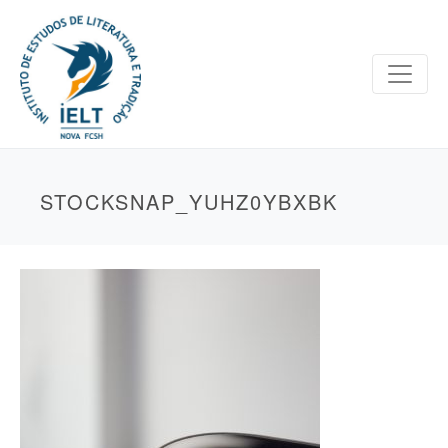
STOCKSNAP_YUHZ0YBXBK