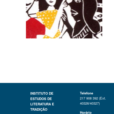
Telefone
INSTITUTO DE
217 908 392 (Ext.
ESTUDOS DE
40326/40327)
LITERATURA E
TRADIÇÃO
Horário