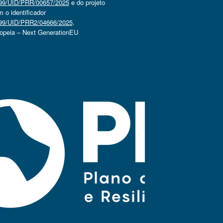
4499/UID/PRR/00657/2025
e do projeto
o identificador
4499/UID/PRR2/04666/2025
.
ropeia – Next GenerationEU