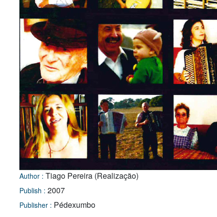
Tiago Pereira (Realização)
Author :
2007
Publish :
Pédexumbo
Publisher :