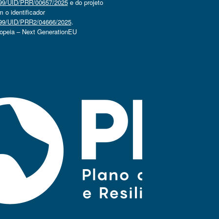
4499/UID/PRR/00657/2025
e do projeto
o identificador
4499/UID/PRR2/04666/2025
.
ropeia – Next GenerationEU