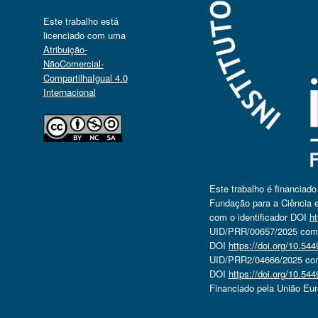
Este trabalho está
licenciado com uma
Atribuição-
NãoComercial-
CompartilhaIgual 4.0
Internacional
Este trabalho é financiad
Fundação para a Ciência e
com o identificador DOI
ht
UID/PRR/00657/2025 com o
DOI
https://doi.org/10.5
UID/PRR2/04666/2025 com 
DOI
https://doi.org/10.5
Financiado pela União Eu