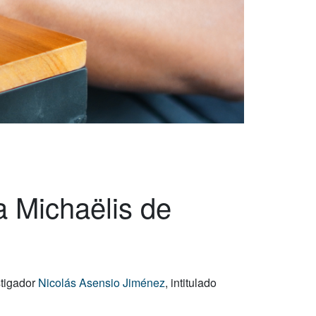
a Michaëlis de
stigador
Nicolás Asensio Jiménez
, intitulado