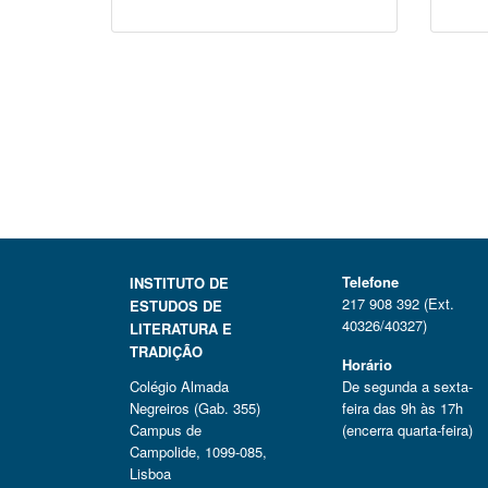
Telefone
INSTITUTO DE
217 908 392 (Ext.
ESTUDOS DE
40326/40327)
LITERATURA E
TRADIÇÃO
Horário
Colégio Almada
De segunda a sexta-
Negreiros (Gab. 355)
feira das 9h às 17h
Campus de
(encerra quarta-feira)
Campolide, 1099-085,
Lisboa