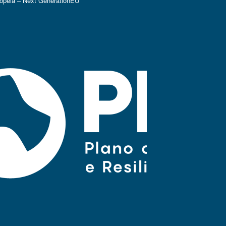
ropeia – Next GenerationEU