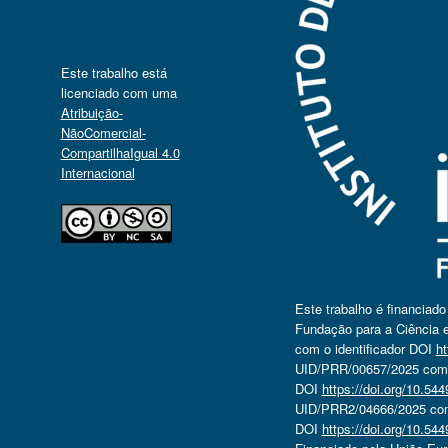
Este trabalho está
licenciado com uma
Atribuição-
NãoComercial-
CompartilhaIgual 4.0
Internacional
Este trabalho é financiad
Fundação para a Ciência e
com o identificador DOI
ht
UID/PRR/00657/2025 com o
DOI
https://doi.org/10.5
UID/PRR2/04666/2025 com 
DOI
https://doi.org/10.5