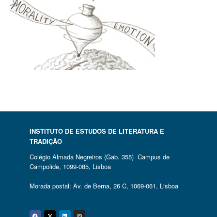
INSTITUTO DE ESTUDOS DE LITERATURA E
TRADIÇÃO
Colégio Almada Negreiros (Gab. 355) Campus de
Campolide, 1099-085, Lisboa
Morada postal: Av. de Berna, 26 C, 1069-061, Lisboa