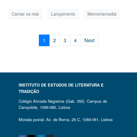
Cantar os reis
Lançamento
Memoriamedia
1
2
3
4
Next
INSTITUTO DE ESTUDOS DE LITERATURA E
TRADIÇÃO
Colégio Almada Negreiros (Gab. 355) Campus de
Campolide, 1099-085, Lisboa
Morada postal: Av. de Berna, 26 C, 1069-061, Lisboa