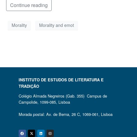
Continue reading
Morality
Morality and emot
INSTITUTO DE ESTUDOS DE LITERATURA E
TRADIÇÃO
Colégio Almada Negreiros (Gab. 355) Campus de
Campolide, 1099-085, Lisboa
Morada postal: Av. de Berna, 26 C, 1069-061, Lisboa
Facebook
Twitter
Linkedin
Instagram