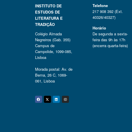
Telefone
INSTITUTO DE
217 908 392 (Ext.
ESTUDOS DE
40326/40327)
LITERATURA E
TRADIÇÃO
Horário
Colégio Almada
De segunda a sexta-
Negreiros (Gab. 355)
feira das 9h às 17h
Campus de
(encerra quarta-feira)
Campolide, 1099-085,
Lisboa
Morada postal: Av. de
Berna, 26 C, 1069-
061, Lisboa
Facebook
Twitter
Linkedin
Instagram