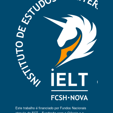
Este trabalho é financiado por Fundos Nacionais
através da FCT – Fundação para a Ciência e a