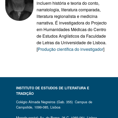
incluem história e teoria do conto,
narratologia, literatura comparada,
literatura regionalista e medicina
narrativa. É investigadora do Projecto
em Humanidades Médicas do Centro
de Estudos Anglísticos da Faculdade
de Letras da Universidade de Lisboa.
[
Produção científica do investigador
]
INSTITUTO DE ESTUDOS DE LITERATURA E
TRADIÇÃO
Colégio Almada Negreiros (Gab. 355) Campus de
Campolide, 1099-085, Lisboa
Morada postal: Av. de Berna, 26 C, 1069-061, Lisboa