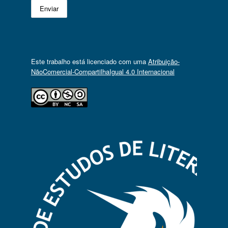
Este trabalho está licenciado com uma
Atribuição-
NãoComercial-CompartilhaIgual 4.0 Internacional