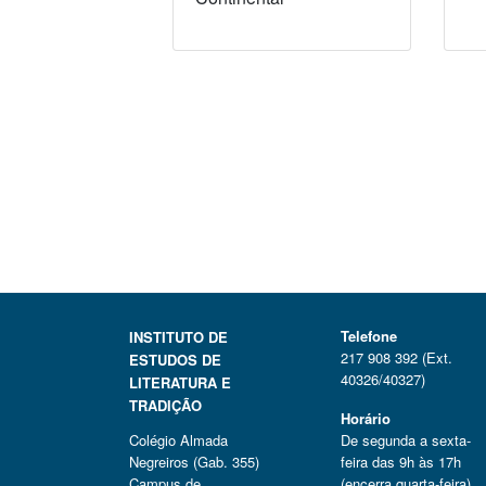
Telefone
INSTITUTO DE
217 908 392 (Ext.
ESTUDOS DE
40326/40327)
LITERATURA E
TRADIÇÃO
Horário
Colégio Almada
De segunda a sexta-
Negreiros (Gab. 355)
feira das 9h às 17h
Campus de
(encerra quarta-feira)