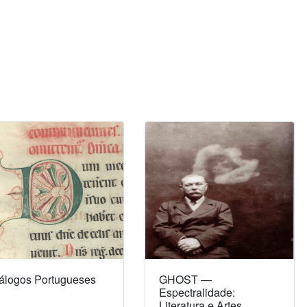
álogos Portugueses
GHOST —
Espectralidade:
Literatura e Artes