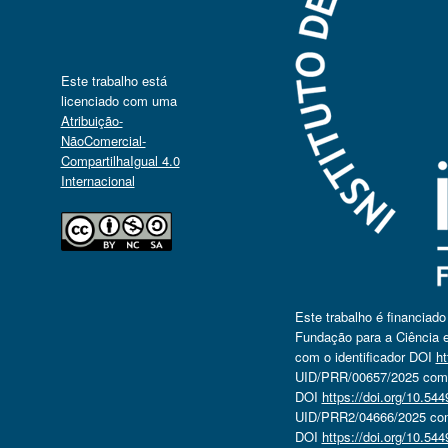
Este trabalho está
licenciado com uma
Atribuição-
NãoComercial-
CompartilhaIgual 4.0
Internacional
Este trabalho é financiad
Fundação para a Ciência e
com o identificador DOI
ht
UID/PRR/00657/2025 com o
DOI
https://doi.org/10.5
UID/PRR2/04666/2025 com 
DOI
https://doi.org/10.5