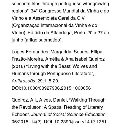
sensorial trips through portuguese winegrowing
regions”. 34º Congresso Mundial da Vinha e do
Vinho e a Assembleia Geral da OIV
(Organização Internacional da Vinha e do
Vinho), Edifício da Alfândega, Porto. 20 a 27 de
junho (artigo submetido).
Lopes-Fernandes, Margarida, Soares, Filipa,
Frazão-Moreira, Amélia & Ana Isabel Queiroz
(2016) “Living with the Beast: Wolves and
Humans through Portuguese Literature”,
Anthrozoös
, 29:1, 5-20.
DOI:10.1080/08927936.2015.1060056
Queiroz, A.I., Alves, Daniel, “Walking Through
the Revolution: A Spatial Reading of Literary
Echoes”.
Journal of Social Science Education
06/2015; 14(2). DOI: 10.2390/jsse-v14-i2-1351