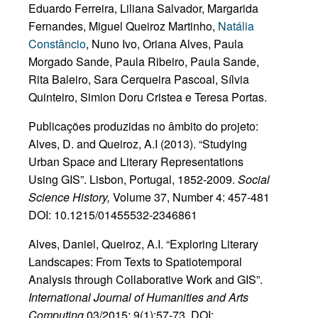
Eduardo Ferreira, Liliana Salvador, Margarida
Fernandes, Miguel Queiroz Martinho,
Natália
Constâncio
, Nuno Ivo, Oriana Alves, Paula
Morgado Sande, Paula Ribeiro, Paula Sande,
Rita Baleiro, Sara Cerqueira Pascoal, Sílvia
Quinteiro, Simion Doru Cristea e Teresa Portas.
Publicações produzidas no âmbito do projeto:
Alves, D. and Queiroz, A.I (2013). “Studying
Urban Space and Literary Representations
Using GIS”. Lisbon, Portugal, 1852-2009.
Social
Science History,
Volume 37, Number 4: 457-481
DOI: 10.1215/01455532-2346861
Alves, Daniel, Queiroz, A.I. “Exploring Literary
Landscapes: From Texts to Spatiotemporal
Analysis through Collaborative Work and GIS”.
International Journal of Humanities and Arts
Computing
03/2015; 9(1):57-73. DOI: