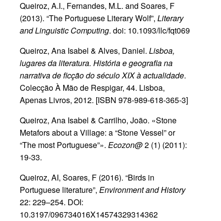
Queiroz, A.I., Fernandes, M.L. and Soares, F
(2013). “The Portuguese Literary Wolf”,
Literary
and Linguistic Computing
. doi: 10.1093/llc/fqt069
Queiroz, Ana Isabel & Alves, Daniel.
Lisboa,
lugares da literatura. História e geografia na
narrativa de ficção do século XIX à actualidade
.
Colecção À Mão de Respigar, 44. Lisboa,
Apenas Livros, 2012. [ISBN 978-989-618-365-3]
Queiroz, Ana Isabel & Carrilho, João. «Stone
Metafors about a Village: a “Stone Vessel” or
“The most Portuguese”».
Ecozon@
2 (1) (2011):
19-33.
Queiroz, AI, Soares, F (2016). “Birds in
Portuguese literature”,
Environment and History
22: 229–254. DOI:
10.3197/096734016X14574329314362