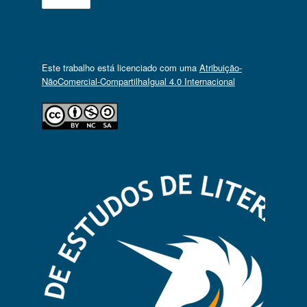
Este trabalho está licenciado com uma
Atribuição-
NãoComercial-CompartilhaIgual 4.0 Internacional