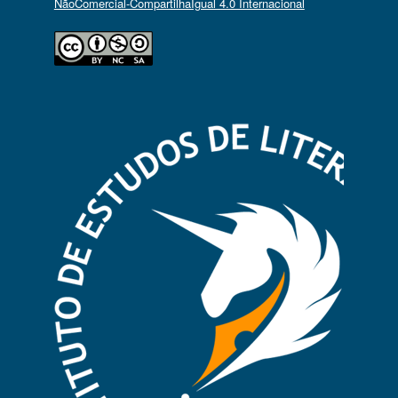
NãoComercial-CompartilhaIgual 4.0 Internacional