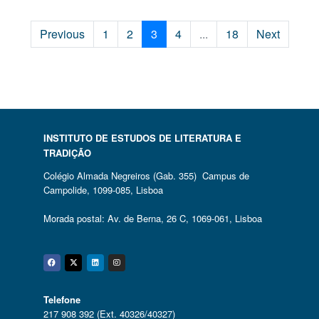
Previous
1
2
3
4
...
18
Next
INSTITUTO DE ESTUDOS DE LITERATURA E
TRADIÇÃO
Colégio Almada Negreiros (Gab. 355) Campus de
Campolide, 1099-085, Lisboa
Morada postal: Av. de Berna, 26 C, 1069-061, Lisboa
Facebook
Twitter
Linkedin
Instagram
Telefone
217 908 392 (Ext. 40326/40327)