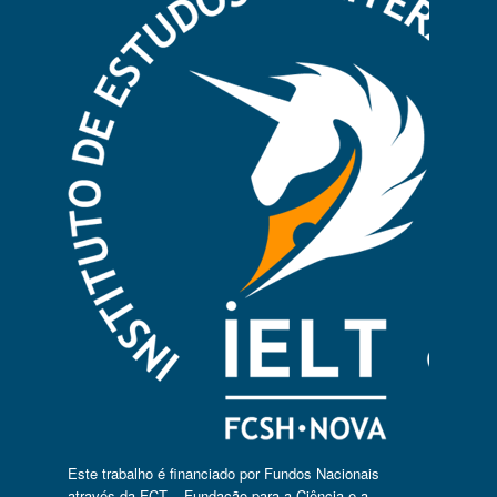
Este trabalho é financiado por Fundos Nacionais
através da FCT – Fundação para a Ciência e a