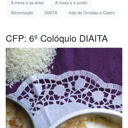
A mesa e as artes
A mesa e o poder
Alimentação
DIAITA
Inês de Ornellas e Castro
CFP: 6º Colóquio DIAITA